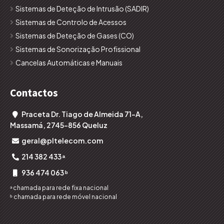
Sistemas de Deteção de Intrusão (SADIR)
Sistemas de Controlo de Acessos
Sistemas de Deteção de Gases (CO)
Sistemas de Sonorização Profissional
Cancelas Automáticas e Manuais
Contactos
Praceta Dr. Tiago de Almeida 71-A,

Massamá, 2745-856 Queluz
geral@pltelecom.com

214 382 433 ᵃ

936 474 063 ᵇ

ᵃ chamada para rede fixa nacional
ᵇ chamada para rede móvel nacional