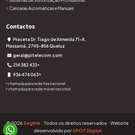
Cancelas Automáticas e Manuais
Contactos
Praceta Dr. Tiago de Almeida 71-A,

Massamá, 2745-856 Queluz
geral@pltelecom.com

214 382 433 ᵃ

936 474 063 ᵇ

ᵃ chamada para rede fixa nacional
ᵇ chamada para rede móvel nacional
© 2026
Seglink
· Todos os direitos reservados · Website

desenvolvido por
SPOT Digital