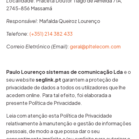
Localidade
: Praceta Doutor Tiago de Almeida 71A,
2745-856 Massamá
Responsável
: Mafalda Queiroz Lourenço
Telefone
:
(+351) 214 382 433
Correio Eletrónico (Email)
:
geral@pltelecom.com
Paulo Lourenço sistemas de comunicação Lda
e o
seu
website
seglink.pt
garantem a proteção de
privacidade de dados a todos os utilizadores que lhe
acedem online. Para tal efeito, foi elaborada a
presente Política de Privacidade.
Leia com atenção esta Política de Privacidade
relativamente à manutenção e gestão de informações
pessoais, de modo a que possa dar o seu
consentimento implícito e/ou explícito para autorizar o